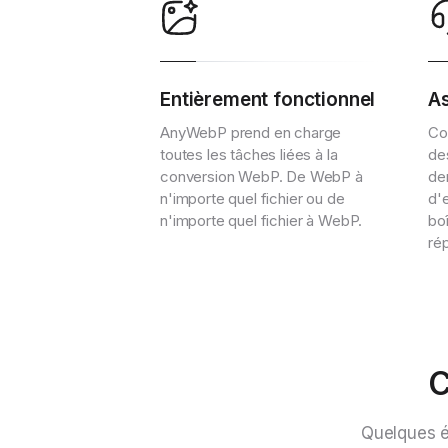
Entièrement fonctionnel
As
AnyWebP prend en charge
Co
toutes les tâches liées à la
de
conversion WebP. De WebP à
de
n'importe quel fichier ou de
d'e
n'importe quel fichier à WebP.
bo
ré
C
Quelques é