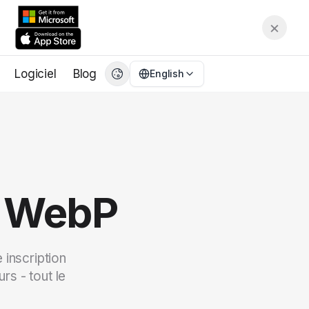
×
Logiciel
Blog
English
English
EN
繁體中文
CN
Deutsch
DE
Español
ES
o WebP
Français
FR
日本語
JA
한국어
KO
 inscription
Italiano
IT
rs - tout le