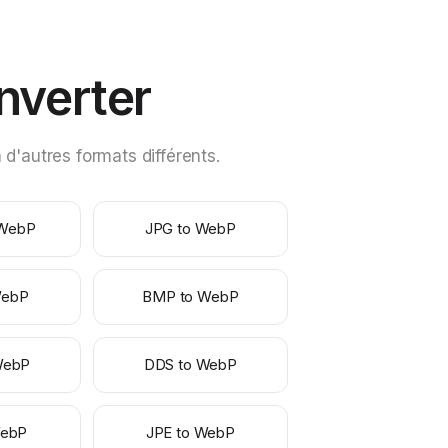
nverter
'autres formats différents.
 WebP
JPG to WebP
WebP
BMP to WebP
WebP
DDS to WebP
WebP
JPE to WebP