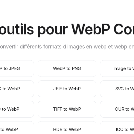
'outils pour WebP Co
vertir différents formats d'images en webp et webp en d
P to JPEG
WebP to PNG
Image to
G to WebP
JFIF to WebP
SVG to 
C to WebP
TIFF to WebP
CUR to 
 to WebP
HDR to WebP
ICO to 